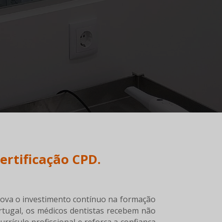
ertificação CPD.
rova o investimento contínuo na formação
rtugal, os médicos dentistas recebem não