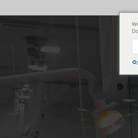
We
Do