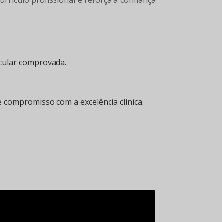
rrículo profissional e reforça a confiança
icular comprovada.
compromisso com a excelência clínica.