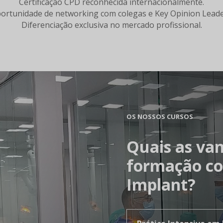
Certificação CPD reconhecida internacionalmente.
ortunidade de networking com colegas e Key Opinion Leade
Diferenciação exclusiva no mercado profissional.
OS NOSSOS CURSOS
Quais as van
formação c
Implant?