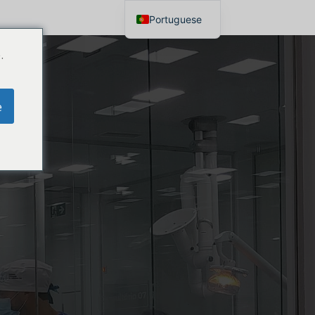
Portuguese
English
.
e