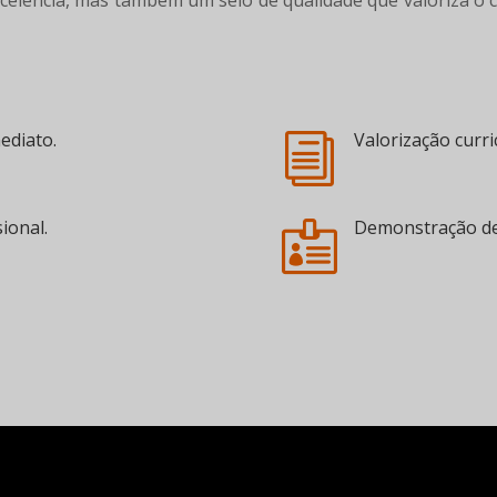
xcelência, mas também um selo de qualidade que valoriza o cu
ediato.
Valorização curr
i
ional.
Demonstração de 
