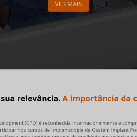
VER MAIS
 sua relevância.
A importância da c
Development (CPD) é reconhecida internacionalmente e comp
articipar nos cursos de Implantologia da Osstem Implant Po