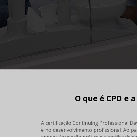
O que é CPD e a
A certificação Continuing Professional 
e no desenvolvimento profissional. Ao p